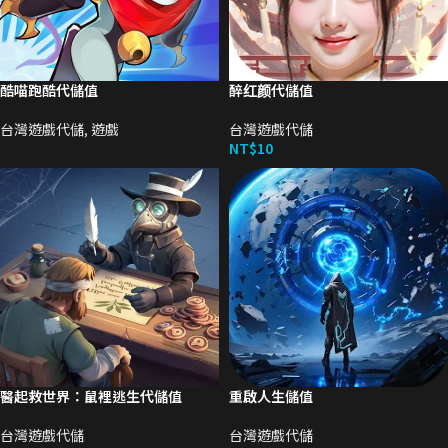
酷喵跑酷代儲值
醉红颜代儲值
台灣遊戲代儲
,
遊戲
台灣遊戲代儲
NT$
10
醫起救世界：鼠裡逃生代儲值
重啟人生儲值
台灣遊戲代儲
台灣遊戲代儲