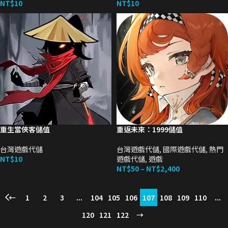
NT$
10
NT$
10
重生當俠客儲值
重返未來：1999儲值
台灣遊戲代儲
台灣遊戲代儲
,
國際遊戲代儲
,
熱門
NT$
10
遊戲代儲
,
遊戲
NT$
50
–
NT$
2,400
←
1
2
3
...
104
105
106
107
108
109
110
...
120
121
122
→