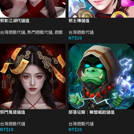
邪影江湖代儲值
邪王傳儲值
台灣遊戲代儲
,
熱門遊戲代儲
,
遊戲
台灣遊戲代儲
NT$
10
邪門鬼道儲值
部落征服：聯盟崛起儲值
台灣遊戲代儲
台灣遊戲代儲
NT$
10
NT$
10