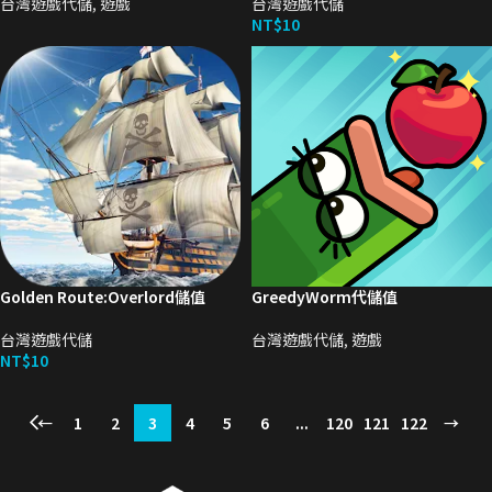
台灣遊戲代儲
,
遊戲
台灣遊戲代儲
NT$
10
Golden Route:Overlord儲值
GreedyWorm代儲值
台灣遊戲代儲
台灣遊戲代儲
,
遊戲
NT$
10
←
1
2
3
4
5
6
...
120
121
122
→