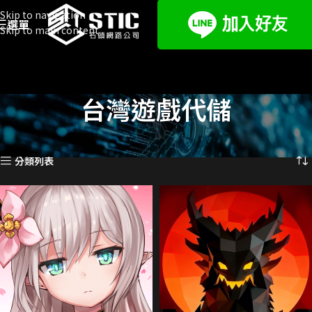
Skip to navigation
選單
Skip to main content
台灣遊戲代儲
首頁
遊戲代儲
台灣遊戲代儲
頁面 3
顯示第 25 至 36 項結果，共 1458 項
分類列表