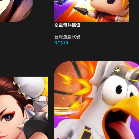
忍蛋奇兵儲值
台灣遊戲代儲
NT$
10