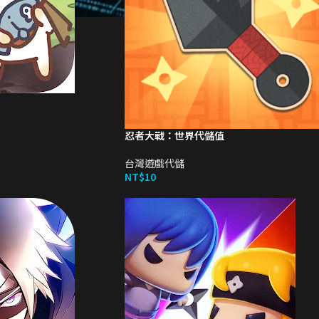
忍者大戰：世界代儲值
台灣遊戲代儲
NT$
10