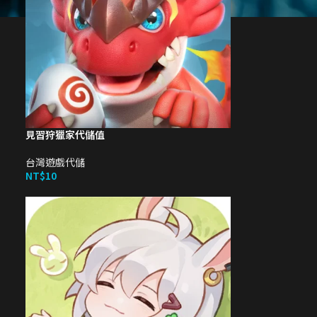
見習狩獵家代儲值
台灣遊戲代儲
NT$
10