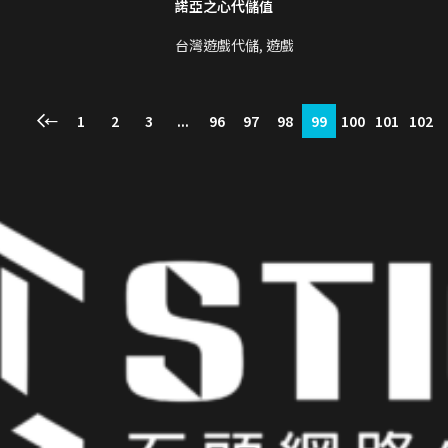
諾亞之心代儲值
台灣遊戲代儲
,
遊戲
←
1
2
3
...
96
97
98
99
100
101
102