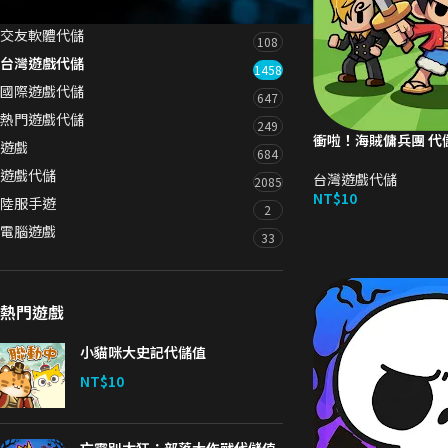
交友軟體代儲
108
台灣遊戲代儲
1458
國際遊戲代儲
647
熱門遊戲代儲
249
衝啦！海賊傭兵團 代
遊戲
684
遊戲代儲
台灣遊戲代儲
2085
NT$
10
陸服手遊
2
電腦遊戲
33
熱門遊戲
小貓咪大史記代儲值
NT$
10