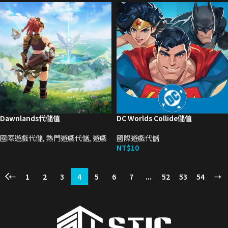
Dawnlands代儲值
DC Worlds Collide儲值
國際遊戲代儲
,
熱門遊戲代儲
,
遊戲
國際遊戲代儲
NT$
10
←
1
2
3
4
5
6
7
...
52
53
54
→