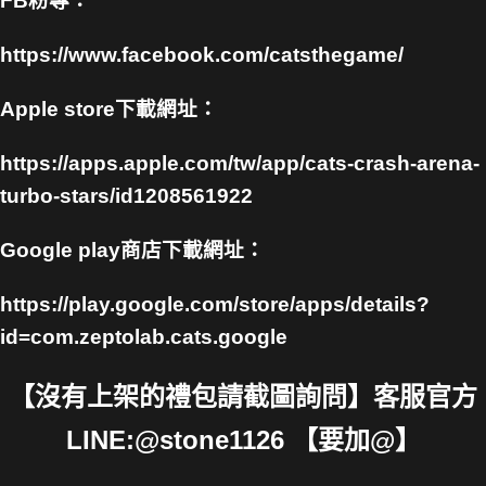
FB粉專：
https://www.facebook.com/catsthegame/
Apple store下載網址：
https://apps.apple.com/tw/app/cats-crash-arena-
turbo-stars/id1208561922
Google play商店下載網址：
https://play.google.com/store/apps/details?
id=com.zeptolab.cats.google
【沒有上架的禮包請截圖詢問】客服官方
LINE:@stone1126 【要加@】