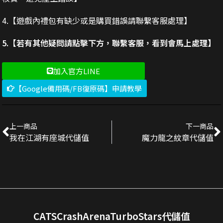
4.【遊戲內禮包有缺少或是購買錯誤請聯繫客服處理】
5.【若有其他疑問請點擊下方，聯繫客服，看到會馬上處理】
加入官方LINE
【Google備用碼/FB復原碼】申請教學
上一商品
下一商品
我在江湖有座城代儲值
魔力龍之紋章代儲值
CATSCrashArenaTurboStars代儲值