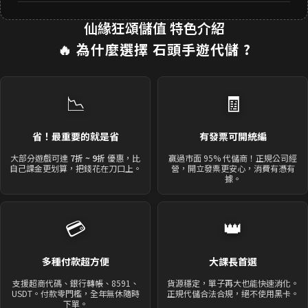
仙緣狂頌儲值 特色介紹
🔥 為什麼選擇
石頭手遊代儲
?
📉
🧾
省！最重要的就是省
有發票可開統編
大部分遊戲可達
7折 ~ 9折
優惠，比
贏過市面 95% 代儲商！正規公司經
自己課金更划算，把錢花在刀口上。
營，開立發票更安心，消費有憑有
據。
💳
👑
多種付款超方便
大課長首選
支援超商代碼、銀行轉帳、8591、
貨源穩定，單子再大也能快速消化。
USDT。付款零門檻，全年無休隨時
正規代儲合法合規，絕不使用黑卡。
下單。