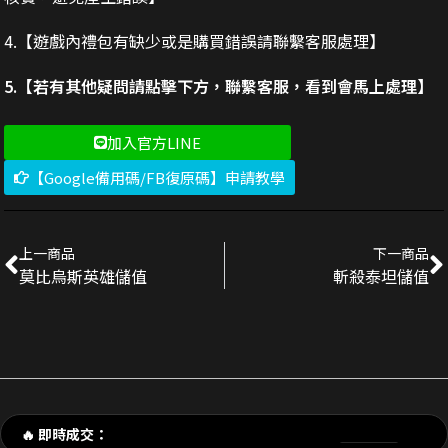
4.【遊戲內禮包有缺少或是購買錯誤請聯繫客服處理】
5.【若有其他疑問請點擊下方，聯繫客服，看到會馬上處理】
加入官方LINE
【Google備用碼/FB復原碼】申請教學
上一商品
下一商品
莫比烏斯英雄儲值
斬殺泰坦儲值
剛剛 陳**豪 購買了
3290元 禮包
交易成功
🔥 即時成交：
剛剛 p**e_9 購買了
170元 新手禮包
交易成功