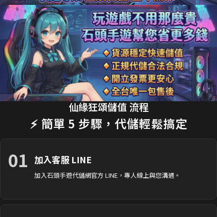
18分鐘前 劉**瑄 購買了
170元 限時禮包
交易成功
20分鐘前 T**y_L 購買了
2990元 節日禮包
交易成功
22分鐘前 蔡**文 購買了
33元 銅板禮包
交易成功
25分鐘前 H**nry 購買了
490元 特惠禮包
交易成功
28分鐘前 黃**傑 購買了
1690元 禮包
交易成功
仙緣狂頌儲值 流程
30分鐘前 Ap**le 購買了
990元 月卡
交易成功
⚡ 簡單 5 步驟，代儲輕鬆搞定
35分鐘前 楊**婷 購買了
3290元 禮包
交易成功
01
加入客服 LINE
加入石頭手遊代儲網官方 LINE，專人線上與您溝通。