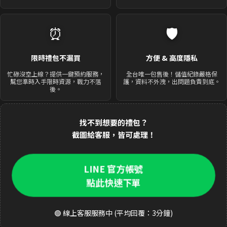
⏰
🛡️
限時禮包不漏買
方便 & 高度隱私
忙碌沒空上線？提供一鍵預約服務，
全台唯一包售後！儲值紀錄嚴格保
幫您準時入手限時資源，戰力不落
護，資料不外洩，出問題負責到底。
後。
找不到想要的禮包？
截圖給客服，皆可處理！
LINE 官方帳號
點此快速下單
🟢 線上客服服務中 (平均回覆：3分鐘)