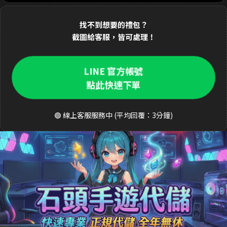
1分鐘前 林**緯 購買了
1690元 禮包
交易成功
找不到想要的禮包？
2分鐘前 Dav**d 購買了
3290元 至尊禮包
交易成功
截圖給客服，皆可處理！
3分鐘前 k**ty 購買了
33元 銅板禮包
交易成功
LINE 官方帳號
4分鐘前 張**凱 購買了
490元 週禮包
交易成功
點此快速下單
5分鐘前 王**明 購買了
990元 月卡
交易成功
🟢 線上客服服務中 (平均回覆：3分鐘)
6分鐘前 a**123 購買了
3290元 禮包
交易成功
8分鐘前 S**ea 購買了
3290元 禮包
交易成功
9分鐘前 吳**宏 購買了
1690元 豪華禮包
交易成功
10分鐘前 m**ky 購買了
33元 銅板禮包
交易成功
12分鐘前 李**芬 購買了
990元 成長禮包
交易成功
15分鐘前 J**son 購買了
3290元 禮包
交易成功