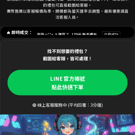
的禮包可直接截圖給客服。
實際售價以客服報價為準，開價都為當天匯率去調整，最新優惠請直
剛剛 陳**豪 購買了
3290元 禮包
交易成功
洽客服人員。
剛剛 p**e_9 購買了
170元 新手禮包
交易成功
🔥 即時成交：
1分鐘前 林**緯 購買了
1690元 禮包
交易成功
找不到想要的禮包？
2分鐘前 Dav**d 購買了
3290元 至尊禮包
交易成功
截圖給客服，皆可處理！
3分鐘前 k**ty 購買了
33元 銅板禮包
交易成功
4分鐘前 張**凱 購買了
490元 週禮包
交易成功
LINE 官方帳號
點此快速下單
5分鐘前 王**明 購買了
990元 月卡
交易成功
6分鐘前 a**123 購買了
3290元 禮包
交易成功
🟢 線上客服服務中 (平均回覆：3分鐘)
8分鐘前 S**ea 購買了
3290元 禮包
交易成功
9分鐘前 吳**宏 購買了
1690元 豪華禮包
交易成功