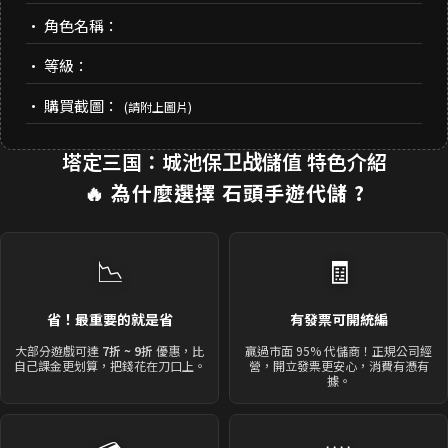
• 角色名稱：
• 等級：
• 購買截圖：
(請附上圖片)
塔定三国：城池保卫战儲值 特色介紹
🔥 為什麼選擇
石頭手遊代儲
?
📉
🧾
省！最重要的就是省
有發票可開統編
大部分遊戲可達
7折 ~ 9折
優惠，比
贏過市面 95% 代儲商！正規公司經
自己課金更划算，把錢花在刀口上。
營，開立發票更安心，消費有憑有
據。