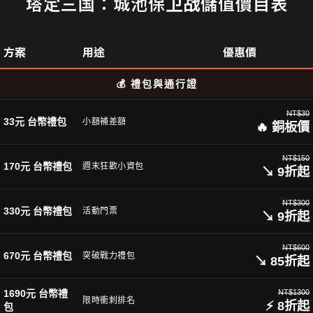
塔定三国：城池保卫战儲值價目表
方案
用途
優惠價
💰 禮包與通行證
NT$30
33元 台幣禮包
小額補差額
🔥 銅板價
NT$150
170元 台幣禮包
週末狂歡小資包
↘ 9折起
NT$300
330元 台幣禮包
活動門票
↘ 9折起
NT$600
670元 台幣禮包
突破戰力禮包
↘ 85折起
1690元 台幣禮
NT$1300
限時衝刺排名
⚡ 8折起
包