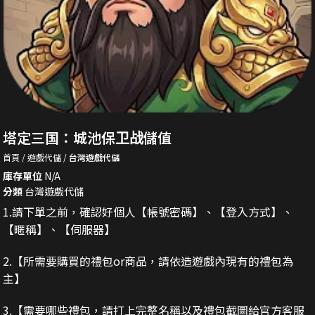
塔定三国：城池保卫战儲值
首頁
遊戲代儲
台灣遊戲代儲
庫存單位
N/A
分類
台灣遊戲代儲
1.請下單之前，確認好個人【帳號密碼】、【登入方式】、
【暱稱】、【伺服器】
2.
【所需要購買的禮包or商品，請依造遊戲內現有的禮包為
主】
3.
【需要哪些禮包，請打上完整名稱以及禮包截圖給官方客服