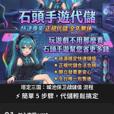
10分鐘前 m**ky 購買了
33元 銅板禮包
交易成功
12分鐘前 李**芬 購買了
990元 成長禮包
交易成功
15分鐘前 J**son 購買了
3290元 禮包
交易成功
18分鐘前 劉**瑄 購買了
170元 限時禮包
交易成功
20分鐘前 T**y_L 購買了
2990元 節日禮包
交易成功
22分鐘前 蔡**文 購買了
33元 銅板禮包
交易成功
25分鐘前 H**nry 購買了
490元 特惠禮包
交易成功
28分鐘前 黃**傑 購買了
1690元 禮包
交易成功
30分鐘前 Ap**le 購買了
990元 月卡
交易成功
塔定三国：城池保卫战儲值 流程
35分鐘前 楊**婷 購買了
3290元 禮包
交易成功
⚡ 簡單 5 步驟，代儲輕鬆搞定