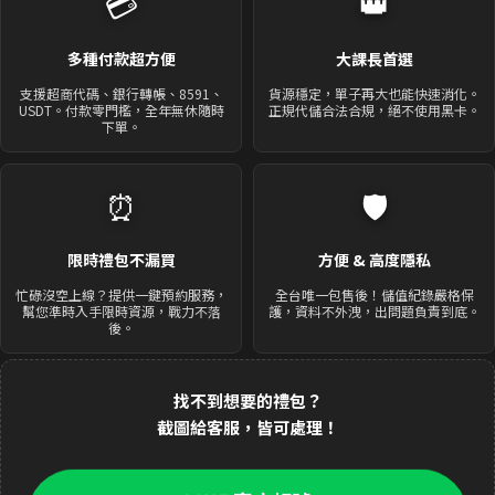
💳
👑
多種付款超方便
大課長首選
支援超商代碼、銀行轉帳、8591、
貨源穩定，單子再大也能快速消化。
USDT。付款零門檻，全年無休隨時
正規代儲合法合規，絕不使用黑卡。
下單。
⏰
🛡️
限時禮包不漏買
方便 & 高度隱私
忙碌沒空上線？提供一鍵預約服務，
全台唯一包售後！儲值紀錄嚴格保
幫您準時入手限時資源，戰力不落
護，資料不外洩，出問題負責到底。
後。
找不到想要的禮包？
截圖給客服，皆可處理！