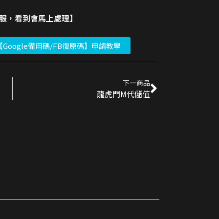
客服，看到會馬上處理】
【Google備用碼/FB復原碼】申請教學
下一商品
龍虎門M代儲值