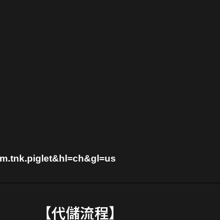
om.tnk.piglet&hl=ch&gl=us
【代儲流程】