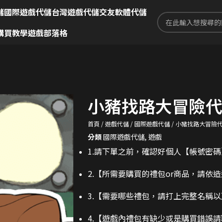
儲
國際遊戲代儲
台灣遊戲代儲
交友軟體代儲
購買教學
遊戲部落格
小豬找路大冒險
首頁
遊戲代儲
國際遊戲代儲
小豬找路大冒險
分類
國際遊戲代儲
,
遊戲
1.請下單之前，確認好個人【帳號密
2.
【所需要購買的禮包or商品，請依
3.
【需要哪些禮包，請打上完整名稱以
4.【遊戲內禮包有缺少或是購買錯誤