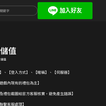
代儲值
代儲值
碼】、【登入方式】、【暱稱】、【伺服器】
造遊戲內現有的禮包為主】
及禮包截圖給官方客服核實，避免產生錯誤】
請聯繫客服處理】