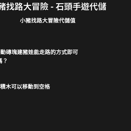
豬找路大冒險 - 石頭手遊代儲
小豬找路大冒險代儲值
移動磚塊建豬娃能走路的方式即可
嗎？
的積木可以移動到空格