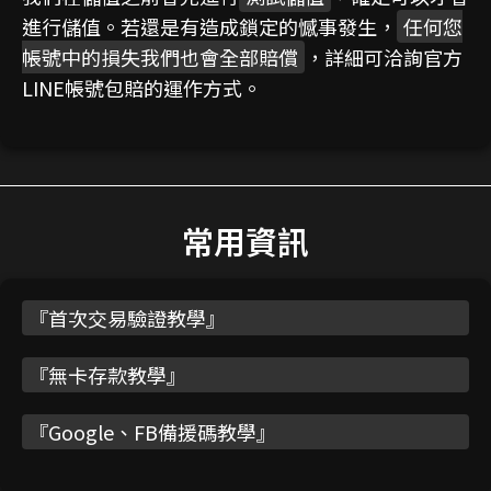
進行儲值。若還是有造成鎖定的憾事發生，
任何您
帳號中的損失我們也會全部賠償
，詳細可洽詢官方
LINE帳號包賠的運作方式。
常用資訊
『
首次交易驗證教學
』
『
無卡存款教學
』
『
Google、FB備援碼教學
』