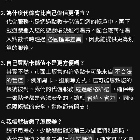
為什麼代儲會比自己儲值更便宜？
代儲服務皆是透過點數卡儲值到您的帳戶中，再下
載遊戲登入您的遊戲帳號進行購買。配合廠商在購
入點數卡時透過
各國匯率差異
，因此能提供更為划
算的服務。
自己買點卡儲值不是更方便嗎？
其實不然，市面上販售的許多點卡可能來自
不合法
的管道
，例如黑卡、退刷等方式，這可能導致您的
帳號被封。我們的代儲服務
經過嚴格篩選
，確保每
一張點卡都是合法安全的，讓您
省時、省力
，同時
保障帳號的安全，還能節省開支！
我帳號被鎖了怎麼辦？
請不用擔心，少數遊戲對於第三方儲值特別嚴防，
我們在儲值之前會先進行
測試儲值
，確定可以才會