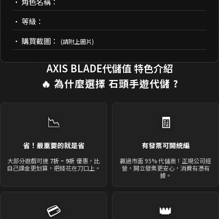
• 角色名稱：
• 等級：
• 購買截圖：
(請附上圖片)
AXIS BLADE代儲值 特色介紹
🔥 為什麼選擇
石頭手遊代儲
?
📉
🧾
省！最重要的就是省
有發票可開統編
大部分遊戲可達
7折 ~ 9折
優惠，比
贏過市面 95% 代儲商！正規公司經
自己課金更划算，把錢花在刀口上。
營，開立發票更安心，消費有憑有
據。
💳
👑