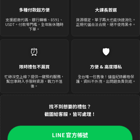
多種付款超方便
大課長首選
支援超商代碼、銀行轉帳、8591、
貨源穩定，單子再大也能快速消化。
USDT。付款零門檻，全年無休隨時
正規代儲合法合規，絕不使用黑卡。
下單。
⏰
🛡️
限時禮包不漏買
方便 & 高度隱私
忙碌沒空上線？提供一鍵預約服務，
全台唯一包售後！儲值紀錄嚴格保
幫您準時入手限時資源，戰力不落
護，資料不外洩，出問題負責到底。
後。
找不到想要的禮包？
截圖給客服，皆可處理！
LINE 官方帳號