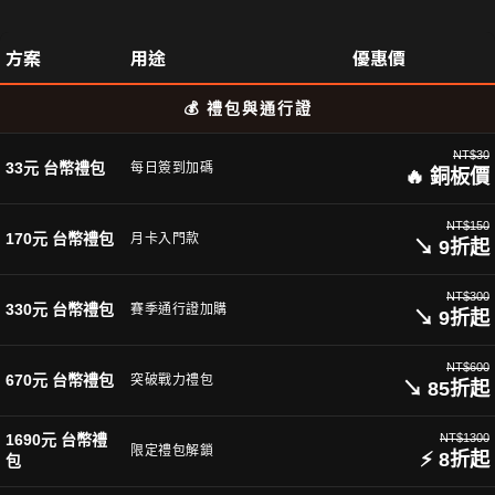
方案
用途
優惠價
💰 禮包與通行證
NT$30
33元 台幣禮包
每日簽到加碼
🔥 銅板價
NT$150
170元 台幣禮包
月卡入門款
↘ 9折起
NT$300
330元 台幣禮包
賽季通行證加購
↘ 9折起
NT$600
670元 台幣禮包
突破戰力禮包
↘ 85折起
1690元 台幣禮
NT$1300
限定禮包解鎖
⚡ 8折起
包