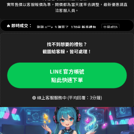
實際售價以客服報價為準，開價都為當天匯率去調整，最新優惠請直
剛剛 陳**豪 購買了
3290元 禮包
交易成功
洽客服人員。
剛剛 p**e_9 購買了
170元 新手禮包
交易成功
🔥 即時成交：
1分鐘前 林**緯 購買了
1690元 禮包
交易成功
找不到想要的禮包？
2分鐘前 Dav**d 購買了
3290元 至尊禮包
交易成功
截圖給客服，皆可處理！
3分鐘前 k**ty 購買了
33元 銅板禮包
交易成功
4分鐘前 張**凱 購買了
490元 週禮包
交易成功
LINE 官方帳號
點此快速下單
5分鐘前 王**明 購買了
990元 月卡
交易成功
6分鐘前 a**123 購買了
3290元 禮包
交易成功
🟢 線上客服服務中 (平均回覆：3分鐘)
8分鐘前 S**ea 購買了
3290元 禮包
交易成功
9分鐘前 吳**宏 購買了
1690元 豪華禮包
交易成功
10分鐘前 m**ky 購買了
33元 銅板禮包
交易成功