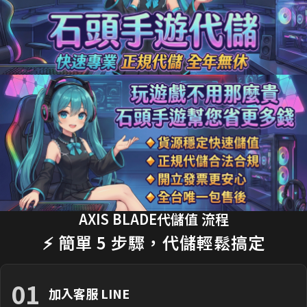
12分鐘前 李**芬 購買了
990元 成長禮包
交易成功
15分鐘前 J**son 購買了
3290元 禮包
交易成功
18分鐘前 劉**瑄 購買了
170元 限時禮包
交易成功
20分鐘前 T**y_L 購買了
2990元 節日禮包
交易成功
22分鐘前 蔡**文 購買了
33元 銅板禮包
交易成功
25分鐘前 H**nry 購買了
490元 特惠禮包
交易成功
28分鐘前 黃**傑 購買了
1690元 禮包
交易成功
30分鐘前 Ap**le 購買了
990元 月卡
交易成功
AXIS BLADE代儲值 流程
35分鐘前 楊**婷 購買了
3290元 禮包
交易成功
⚡ 簡單 5 步驟，代儲輕鬆搞定
01
加入客服 LINE