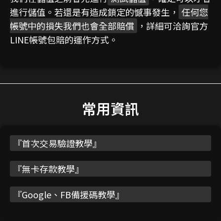
進行儲值。若還是有造成鎖定的憾事發生，
任何您
帳號中的損失我們也會全部賠償
，詳細可洽詢官方
LINE帳號包賠的運作方式。
常用資訊
『
首次交易驗證教學
』
『
無卡存款教學
』
『
Google、FB備援碼教學
』