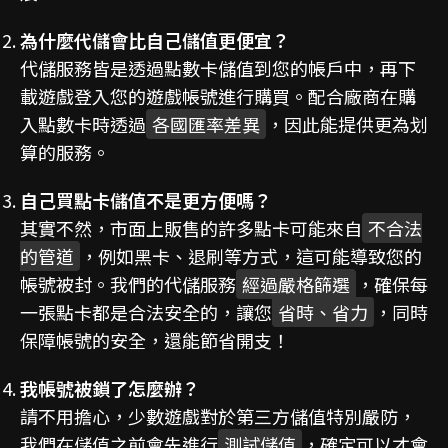
為什麼代儲會比自己儲值更便宜？
代儲服務皆是透過點數卡儲值到您的帳戶中，再下
載遊戲登入您的遊戲帳號進行購買。配合廠商在購
入點數卡時透過
各國匯率差異
，因此能提供更為划
算的服務。
自己買點卡儲值不是更方便嗎？
其實不然，市面上販售的許多點卡可能來自
不合法
的管道
，例如黑卡、退刷等方式，這可能導致您的
帳號被封。我們的代儲服務
經過嚴格篩選
，確保每
一張點卡都是合法安全的，讓您
省時、省力
，同時
保障帳號的安全，還能節省開支！
我帳號被鎖了怎麼辦？
請不用擔心，少數遊戲對於第三方儲值特別嚴防，
我們在儲值之前會先進行
測試儲值
，確定可以才會